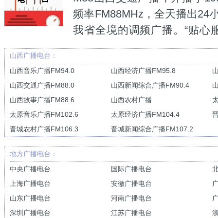
频率FM88MHz，全天播出2
我省全境的调频广播。“贴心服
移动人群准确定位，牢牢把握伴随性、贴近
山西广播电台：
文关怀理念打造品牌节目。及时、准确、权
山西音乐广播FM94.0
山西经济广播FM95.8
山
布，彰显独有的个性与专业特色。经过十余
山西交通广播FM88.0
山西新闻综合广播FM90.4
山
出一支团结和谐、敬业勤奋、开拓创新、与
山西故事广播FM88.6
山西农村广播
太
一批朝气蓬勃，风采各异，深受广大听众喜
太原音乐广播FM102.6
太原经济广播FM104.4
晋
晋城农村广播FM106.3
晋城新闻综合广播FM107.2
地方广播电台：
中央广播电台
国际广播电台
上海广播电台
安徽广播电台
山东广播电台
河南广播电台
深圳广播电台
江苏广播电台