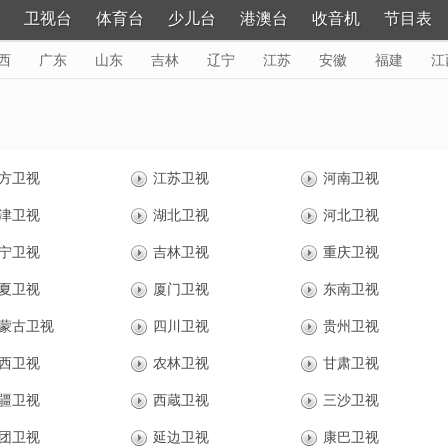
卫视台
体育台
少儿台
港澳台
收音机
节目表
西
广东
山东
吉林
辽宁
江苏
安徽
福建
江
黑龙江
更多>
方卫视
江苏卫视
河南卫视
津卫视
湖北卫视
河北卫视
宁卫视
吉林卫视
重庆卫视
夏卫视
厦门卫视
东南卫视
蒙古卫视
四川卫视
贵州卫视
西卫视
农林卫视
甘肃卫视
疆卫视
西蔵卫视
三沙卫视
团卫视
延边卫视
康巴卫视