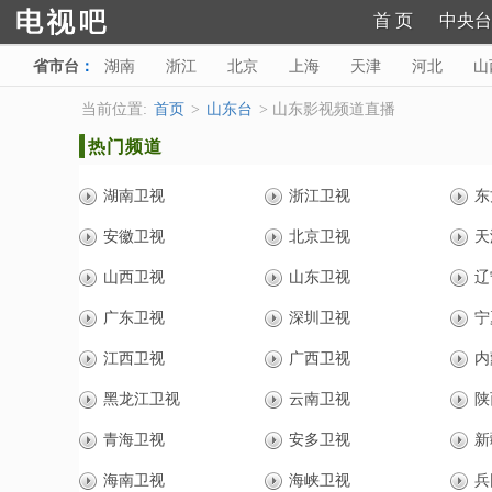
首 页
中央台
省市台
：
湖南
浙江
北京
上海
天津
河北
山
陕西
甘肃
青海
宁夏
新疆
海南
西藏
当前位置:
首页
>
山东台
> 山东影视频道直播
热门频道
湖南卫视
浙江卫视
东
安徽卫视
北京卫视
天
山西卫视
山东卫视
辽
广东卫视
深圳卫视
宁
江西卫视
广西卫视
内
黑龙江卫视
云南卫视
陕
青海卫视
安多卫视
新
海南卫视
海峡卫视
兵