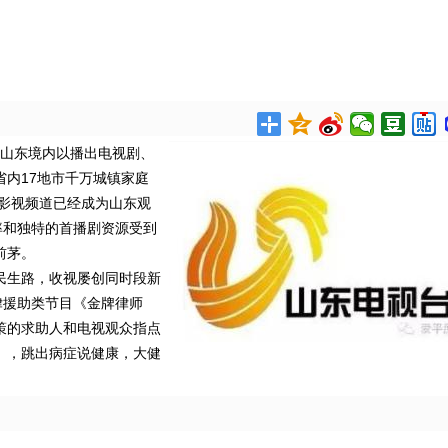
是山东境内以播出电视剧、
内17地市千万城镇家庭
视影视频道已经成为山东观
率和独特的首播剧资源受到
前茅。
民生路，收视屡创同时段新
律援助类节目《金牌律师
策的求助人和电视观众指点
》，跳出病症说健康，大健