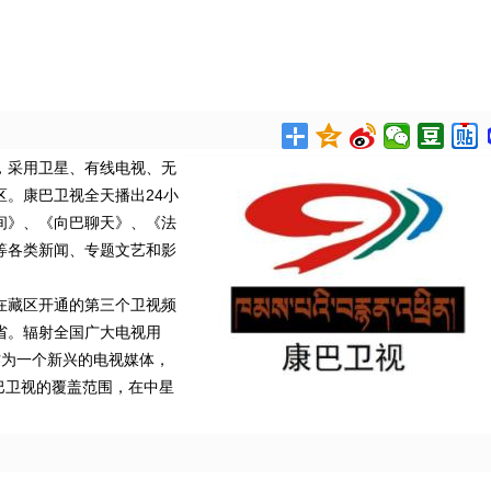
，采用卫星、有线电视、无
。康巴卫视全天播出24小
间》、《向巴聊天》、《法
等各类新闻、专题文艺和影
在藏区开通的第三个卫视频
省。辐射全国广大电视用
作为一个新兴的电视媒体，
巴卫视的覆盖范围，在中星