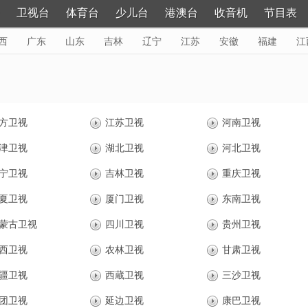
卫视台
体育台
少儿台
港澳台
收音机
节目表
西
广东
山东
吉林
辽宁
江苏
安徽
福建
江
黑龙江
更多>
方卫视
江苏卫视
河南卫视
津卫视
湖北卫视
河北卫视
宁卫视
吉林卫视
重庆卫视
夏卫视
厦门卫视
东南卫视
蒙古卫视
四川卫视
贵州卫视
西卫视
农林卫视
甘肃卫视
疆卫视
西蔵卫视
三沙卫视
团卫视
延边卫视
康巴卫视