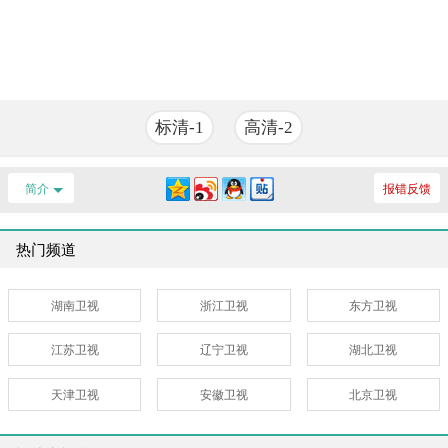
标清-1
高清-2
简介
报错反馈
热门频道
湖南卫视
浙江卫视
东方卫视
江苏卫视
辽宁卫视
湖北卫视
天津卫视
安徽卫视
北京卫视