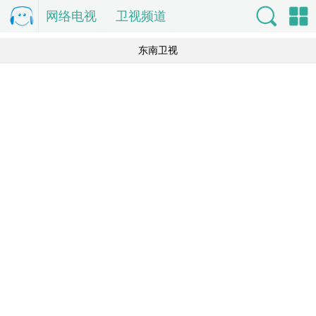
网络电视
电
卫视频道
视直
索
单
东南卫视
播