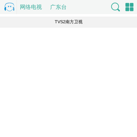
网络电视
电
广东台
视直
索
单
TVS2南方卫视
播