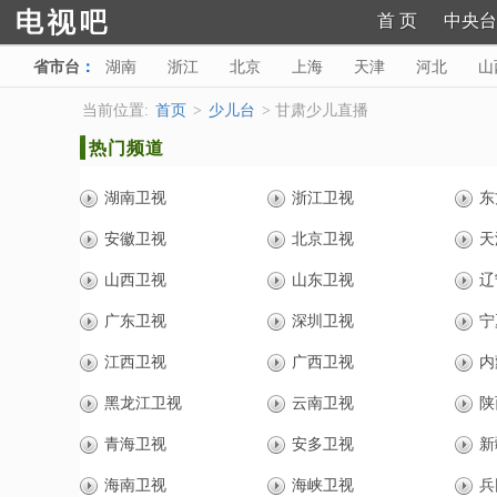
首 页
中央台
省市台
：
湖南
浙江
北京
上海
天津
河北
山
陕西
甘肃
青海
宁夏
新疆
海南
西藏
当前位置:
首页
>
少儿台
> 甘肃少儿直播
热门频道
湖南卫视
浙江卫视
东
安徽卫视
北京卫视
天
山西卫视
山东卫视
辽
广东卫视
深圳卫视
宁
江西卫视
广西卫视
内
黑龙江卫视
云南卫视
陕
青海卫视
安多卫视
新
海南卫视
海峡卫视
兵