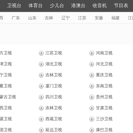
卫视台
体育台
少儿台
港澳台
收音机
节目表
西
广东
山东
吉林
辽宁
江苏
安徽
福建
江
黑龙江
更多>
方卫视
江苏卫视
河南卫视
津卫视
湖北卫视
河北卫视
宁卫视
吉林卫视
重庆卫视
夏卫视
厦门卫视
东南卫视
蒙古卫视
四川卫视
贵州卫视
西卫视
农林卫视
甘肃卫视
疆卫视
西蔵卫视
三沙卫视
团卫视
延边卫视
康巴卫视