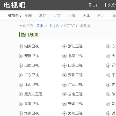
首 页
中央台
省市台
：
湖南
浙江
北京
上海
天津
河北
山
陕西
甘肃
青海
宁夏
新疆
海南
西藏
当前位置:
首页
>
中央台
> CCTV2在线直播
热门频道
湖南卫视
浙江卫视
东
安徽卫视
北京卫视
天
山西卫视
山东卫视
辽
广东卫视
深圳卫视
宁
江西卫视
广西卫视
内
黑龙江卫视
云南卫视
陕
青海卫视
安多卫视
新
海南卫视
海峡卫视
兵