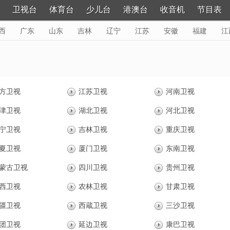
卫视台
体育台
少儿台
港澳台
收音机
节目表
西
广东
山东
吉林
辽宁
江苏
安徽
福建
江
黑龙江
更多>
方卫视
江苏卫视
河南卫视
津卫视
湖北卫视
河北卫视
宁卫视
吉林卫视
重庆卫视
夏卫视
厦门卫视
东南卫视
蒙古卫视
四川卫视
贵州卫视
西卫视
农林卫视
甘肃卫视
疆卫视
西蔵卫视
三沙卫视
团卫视
延边卫视
康巴卫视