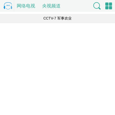
网络电视
电
央视频道
视直
索
单
CCTV-7 军事农业
播