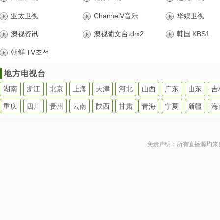
亚太卫视
ChannelV音乐
华娱卫视
澳视资讯
澳视葡文台tdm2
韩国 KBS1
朝鲜 TV조선
地方电视台
湖南
浙江
北京
上海
天津
河北
山西
广东
山东
吉
重庆
四川
贵州
云南
陕西
甘肃
青海
宁夏
新疆
海
免责声明：所有直播源均来