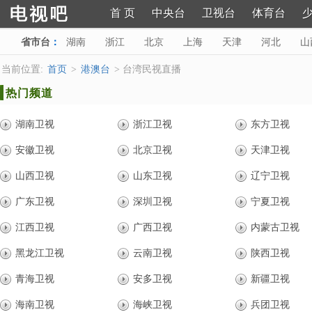
首 页
中央台
卫视台
体育台
省市台
：
湖南
浙江
北京
上海
天津
河北
山
河南
广西
重庆
四川
贵州
云南
陕西
当前位置:
首页
>
港澳台
> 台湾民视直播
热门频道
湖南卫视
浙江卫视
东方卫视
安徽卫视
北京卫视
天津卫视
山西卫视
山东卫视
辽宁卫视
广东卫视
深圳卫视
宁夏卫视
江西卫视
广西卫视
内蒙古卫视
黑龙江卫视
云南卫视
陕西卫视
青海卫视
安多卫视
新疆卫视
海南卫视
海峡卫视
兵团卫视