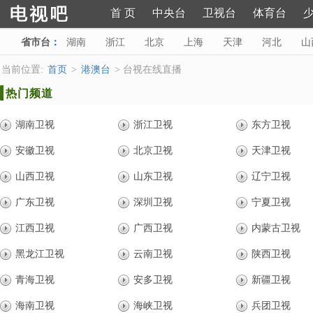
首 页
中央台
卫视台
体育台
省市台
：
湖南
浙江
北京
上海
天津
河北
山
河南
广西
重庆
四川
贵州
云南
陕西
当前位置:
首页
>
港澳台
> 台视在线直播
热门频道
湖南卫视
浙江卫视
东方卫视
安徽卫视
北京卫视
天津卫视
山西卫视
山东卫视
辽宁卫视
广东卫视
深圳卫视
宁夏卫视
江西卫视
广西卫视
内蒙古卫视
黑龙江卫视
云南卫视
陕西卫视
青海卫视
安多卫视
新疆卫视
海南卫视
海峡卫视
兵团卫视