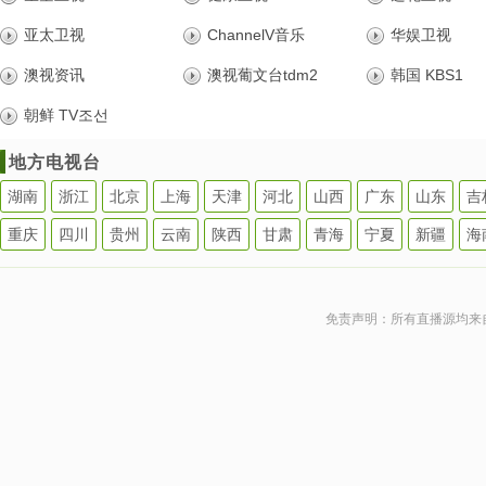
亚太卫视
ChannelV音乐
华娱卫视
澳视资讯
澳视葡文台tdm2
韩国 KBS1
朝鲜 TV조선
地方电视台
湖南
浙江
北京
上海
天津
河北
山西
广东
山东
吉
重庆
四川
贵州
云南
陕西
甘肃
青海
宁夏
新疆
海
免责声明：所有直播源均来