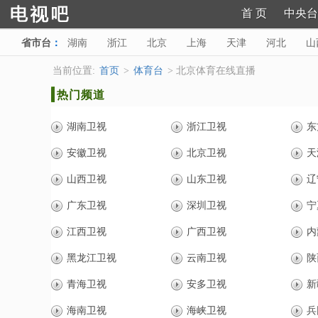
首 页
中央台
省市台
：
湖南
浙江
北京
上海
天津
河北
山
陕西
甘肃
青海
宁夏
新疆
海南
西藏
当前位置:
首页
>
体育台
> 北京体育在线直播
热门频道
湖南卫视
浙江卫视
东
安徽卫视
北京卫视
天
山西卫视
山东卫视
辽
广东卫视
深圳卫视
宁
江西卫视
广西卫视
内
黑龙江卫视
云南卫视
陕
青海卫视
安多卫视
新
海南卫视
海峡卫视
兵