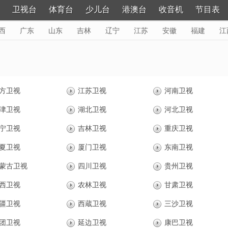
卫视台
体育台
少儿台
港澳台
收音机
节目表
西
广东
山东
吉林
辽宁
江苏
安徽
福建
江
黑龙江
更多>
方卫视
江苏卫视
河南卫视
津卫视
湖北卫视
河北卫视
宁卫视
吉林卫视
重庆卫视
夏卫视
厦门卫视
东南卫视
蒙古卫视
四川卫视
贵州卫视
西卫视
农林卫视
甘肃卫视
疆卫视
西蔵卫视
三沙卫视
团卫视
延边卫视
康巴卫视