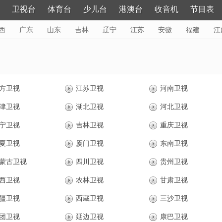
卫视台
体育台
少儿台
港澳台
收音机
节目表
西
广东
山东
吉林
辽宁
江苏
安徽
福建
江
黑龙江
更多>
方卫视
江苏卫视
河南卫视
津卫视
湖北卫视
河北卫视
宁卫视
吉林卫视
重庆卫视
夏卫视
厦门卫视
东南卫视
蒙古卫视
四川卫视
贵州卫视
西卫视
农林卫视
甘肃卫视
疆卫视
西蔵卫视
三沙卫视
团卫视
延边卫视
康巴卫视