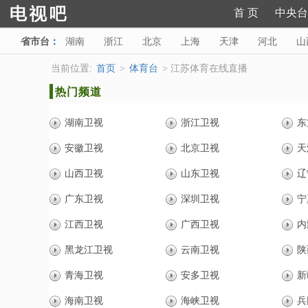
首 页
中央台
省市台
：
湖南
浙江
北京
上海
天津
河北
山
陕西
甘肃
青海
宁夏
新疆
海南
西藏
当前位置:
首页
>
体育台
> 江苏体育在线直播
热门频道
湖南卫视
浙江卫视
东
安徽卫视
北京卫视
天
山西卫视
山东卫视
辽
广东卫视
深圳卫视
宁
江西卫视
广西卫视
内
黑龙江卫视
云南卫视
陕
青海卫视
安多卫视
新
海南卫视
海峡卫视
兵