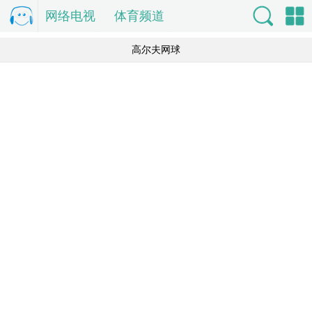
网络电视
电
体育频道
视直
索
单
高尔夫网球
播