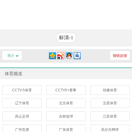
标清-1
简介
报错反馈
体育频道
CCTV-5体育
CCTV5+赛事
劲爆体育
辽宁体育
北京体育
五星体育
风云足球
吉林篮球
江苏体育
广州竞赛
广东体育
高尔夫网球